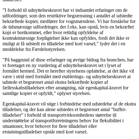
”I forhold til udnyttelseskravet har vi indsamlet erfaringer om de
udfordringer, som den restriktive begrænsning i antallet af udstedte
bekræftede kopier, medfører for vognmændene. Vi har forståelse for
de tidsmæssige udfordringer, der f.eks. kan opstå, hvis en bekræftet
kopi er bortkommet, eller hvor rettidig opfyldelse af
kontraktmæssige forpligtelser ikke kan opfyldes, fordi det ikke er
muligt at få udstedt en tilladelse med kort varsel,” lyder det i en
meddelelse fra Færdelsstyrelsen.
”På baggrund af disse erfaringer og øvrige bidrag fra branchen, har
vi foretaget en ny vurdering af udnyttelseskravet set i lyset af
formålet hermed. Det er herefter styrelsens opfattelse, at det ikke vil
være i strid med formålet med etablerings- og udnyttelseskravet at
udstede et begrænset antal ekstra bekræftede kopier af
fællesskabstilladelsen efter ansøgning, når egenkapital-kravet for
samtlige kopier er opfyldt,” oplyser styrelsen.
Egenkapital-kravet vil stige i forbindelse med udstedelse af de ekstra
tilladelser, og der kan alene udstedes et begrænset antal ”buffer-
tilladelser” i forhold til transportvirksomhedens størrelse til
understøttelse af transportforretningens behov for fleksibilitet i
situationer, hvor behovet for flere tilladelser eller
erstatningstilladelser opstår med kort varsel.