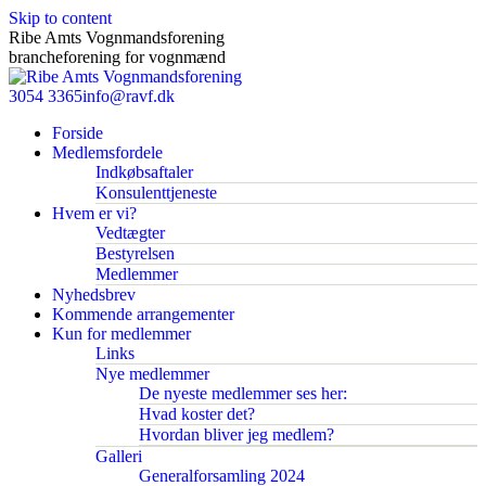
Skip to content
Ribe Amts Vognmandsforening
brancheforening for vognmænd
3054 3365
info@ravf.dk
Forside
Medlemsfordele
Indkøbsaftaler
Konsulenttjeneste
Hvem er vi?
Vedtægter
Bestyrelsen
Medlemmer
Nyhedsbrev
Kommende arrangementer
Kun for medlemmer
Links
Nye medlemmer
De nyeste medlemmer ses her:
Hvad koster det?
Hvordan bliver jeg medlem?
Galleri
Generalforsamling 2024