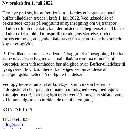
Ny praksis fra 1. juli 2022
Den nye praksis, hvorefter der kan udstedes et begrænset antal
buffer tilladelser, træder i kraft 1. juli 2022. Ved udstedelse af
bekræftede kopier på baggrund af nyansøgning om vejtransport-
tilladelser fra denne dato, kan der udstedes et begrænset antal buffer
tilladelser i forhold til transportforretningens størrelse, under
forudsætning af, at egenkapital-kravet for alle udstedte bekræftede
kopier er opfyldt.
Buffer-tilladelser udstedes alene på baggrund af ansøgning. Der kan
alene udstedes et begrænset antal tilladelser ud over antallet af
køretøjer, som virksomheden har rådighed over. Buffer-tilladelser til
igangværende virksomheder kan søges ved anvendelse af
ansøgningsblanketten ”Yderligere tilladelser”.
Ved opgørelse af antallet af køretøjer, som virksomheden har
indregistreret eller på anden måde har rådighed over, medregnes
køretøjer over 3,5 tons og køretøjer over 2,5 tons, idet sidstnævnte,
vil kunne udgøre den trækkende del af et vogntog.
KONTAKT OS
Tlf. 30543365
info@ravf.dk