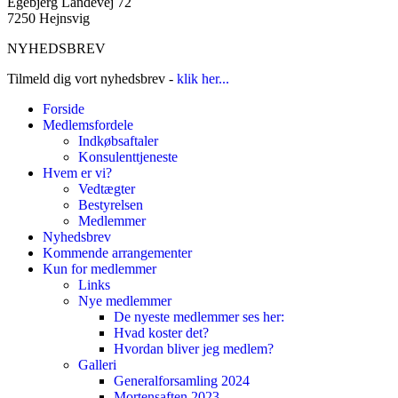
Egebjerg Landevej 72
7250 Hejnsvig
NYHEDSBREV
Tilmeld dig vort nyhedsbrev -
klik her...
Forside
Medlemsfordele
Indkøbsaftaler
Konsulenttjeneste
Hvem er vi?
Vedtægter
Bestyrelsen
Medlemmer
Nyhedsbrev
Kommende arrangementer
Kun for medlemmer
Links
Nye medlemmer
De nyeste medlemmer ses her:
Hvad koster det?
Hvordan bliver jeg medlem?
Galleri
Generalforsamling 2024
Mortensaften 2023