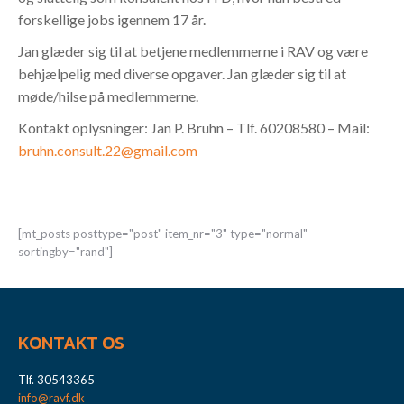
forskellige jobs igennem 17 år.
Jan glæder sig til at betjene medlemmerne i RAV og være
behjælpelig med diverse opgaver. Jan glæder sig til at
møde/hilse på medlemmerne.
Kontakt oplysninger: Jan P. Bruhn – Tlf. 60208580 – Mail:
bruhn.consult.22@gmail.com
[mt_posts posttype="post" item_nr="3" type="normal"
sortingby="rand"]
KONTAKT OS
Tlf. 30543365
info@ravf.dk