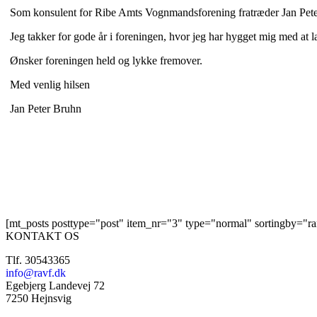
Som konsulent for Ribe Amts Vognmandsforening fratræder Jan Peter Bru
Jeg takker for gode år i foreningen, hvor jeg har hygget mig med at 
Ønsker foreningen held og lykke fremover.
Med venlig hilsen
Jan Peter Bruhn
[mt_posts posttype="post" item_nr="3" type="normal" sortingby="ra
KONTAKT OS
Tlf. 30543365
info@ravf.dk
Egebjerg Landevej 72
7250 Hejnsvig