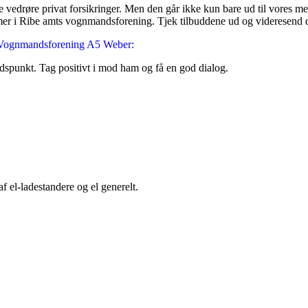
ale vedrøre privat forsikringer. Men den går ikke kun bare ud til vores
mer i Ribe amts vognmandsforening. Tjek tilbuddene ud og videresend det
 Vognmandsforening A5 Web
er:
tidspunkt. Tag positivt i mod ham og få en god dialog.
af el-ladestandere og el generelt.