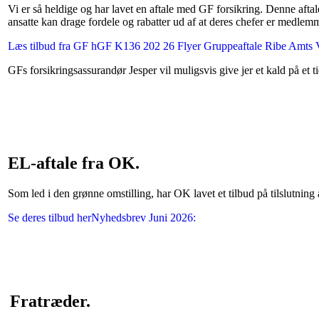
Vi er så heldige og har lavet en aftale med GF forsikring. Denne aft
ansatte kan drage fordele og rabatter ud af at deres chefer er medlem
Læs tilbud fra GF h
GF K136 202 26 Flyer Gruppeaftale Ribe Amts
GFs forsikringsassurandør Jesper vil muligsvis give jer et kald på et 
EL-aftale fra OK.
Som led i den grønne omstilling, har OK lavet et tilbud på tilslutning 
Se deres tilbud her
Nyhedsbrev Juni 2026
:
Fratræder.