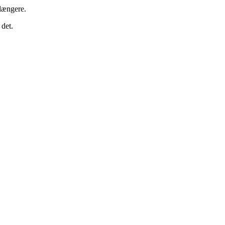
 længere.
 det.