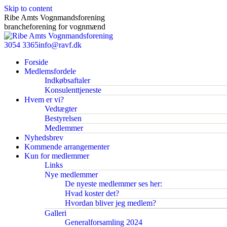
Skip to content
Ribe Amts Vognmandsforening
brancheforening for vognmænd
3054 3365
info@ravf.dk
Forside
Medlemsfordele
Indkøbsaftaler
Konsulenttjeneste
Hvem er vi?
Vedtægter
Bestyrelsen
Medlemmer
Nyhedsbrev
Kommende arrangementer
Kun for medlemmer
Links
Nye medlemmer
De nyeste medlemmer ses her:
Hvad koster det?
Hvordan bliver jeg medlem?
Galleri
Generalforsamling 2024