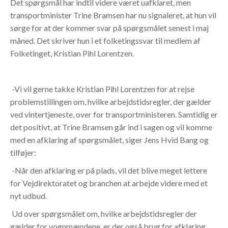
Det spørgsmål har indtil videre været uafklaret, men
transportminister Trine Bramsen har nu signaleret, at hun vil
sørge for at der kommer svar på spørgsmålet senest i maj
måned. Det skriver hun i et folketingssvar til medlem af
Folketinget, Kristian Pihl Lorentzen.
-Vi vil gerne takke Kristian Pihl Lorentzen for at rejse
problemstillingen om, hvilke arbejdstidsregler, der gælder
ved vintertjeneste, over for transportministeren. Samtidig er
det positivt, at Trine Bramsen går ind i sagen og vil komme
med en afklaring af spørgsmålet, siger Jens Hvid Bang og
tilføjer:
-Når den afklaring er på plads, vil det blive meget lettere
for Vejdirektoratet og branchen at arbejde videre med et
nyt udbud.
Ud over spørgsmålet om, hvilke arbejdstidsregler der
gælder for vognmændene, er der også brug for afklaring