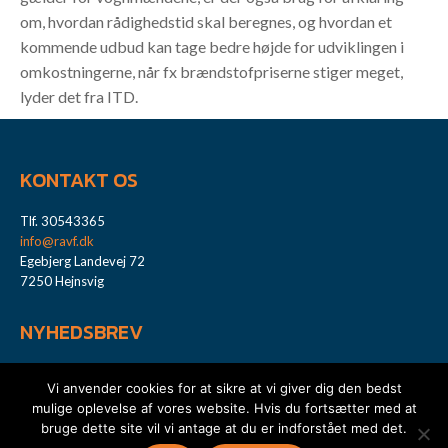
om, hvordan rådighedstid skal beregnes, og hvordan et
kommende udbud kan tage bedre højde for udviklingen i
omkostningerne, når fx brændstofpriserne stiger meget,
lyder det fra ITD.
KONTAKT OS
Tlf. 30543365
info@ravf.dk
Egebjerg Landevej 72
7250 Hejnsvig
NYHEDSBREV
Tilmeld dig vort nyhedsbrev -
klik her...
Vi anvender cookies for at sikre at vi giver dig den bedst
mulige oplevelse af vores website. Hvis du fortsætter med at
bruge dette site vil vi antage at du er indforstået med det.