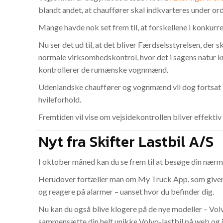
blandt andet, at chauffører skal indkvarteres under ord
Mange havde nok set frem til, at forskellene i konku
Nu ser det ud til, at det bliver Færdselsstyrelsen, der
normale virksomhedskontrol, hvor det i sagens natur 
kontrollerer de rumænske vognmænd.
Udenlandske chauffører og vognmænd vil dog fortsat kun
hvileforhold.
Fremtiden vil vise om vejsidekontrollen bliver effektiv 
Nyt fra Skifter Lastbil A/S
I oktober måned kan du se frem til at besøge din nærme
Herudover fortæller man om My Truck App, som giver fje
og reagere på alarmer – uanset hvor du befinder dig.
Nu kan du også blive klogere på de nye modeller – Vo
sammensætte din helt unikke Volvo-lastbil på web og 