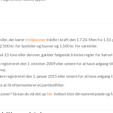
iler, der kører i
miljøzoner
trådte i kraft den 1.7.20. Men fra 1.10.
.500 kr. for lastbiler og busser og 1.500 kr. for varebiler.
å 3,5 tons eller derover, gælder følgende trinvise regler for kørsel
re registreret den 1. oktober 2009 eller senere for at have adgang t
rne.
være registreret den 1. januar 2015 eller senere for at have adgang t
 at få eftermonteret et partikelfilter.
ljøzoner? Så kan du slå det op
her.
Indtast blot din nummerplade og f