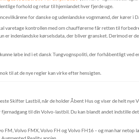
entlige forhold og retur til hjemlandet hver fjerde uge.
rrencevilkårene for danske og udenlandske vognmænd, der kører i
 skal varetage kontrollen med om chaufførerne får retten til forbed
kun er indenlandske kørselsdata, der bliver gransket. Derimod er
ne løbe ind i et dansk Tungvognspoliti, der forhåbentligt ved en 
nok til at de nye regler kan virke efter hensigten.
ste Skifter Lastbil, når de holder Åbent Hus og viser de helt nye 
rnadgang til din Volvo-lastbil. Du kan blandt andet indstille det 
lvo FM, Volvo FMX, Volvo FH og Volvo FH16 – og man har netop la
i Augmented Reality app’en