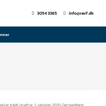
3054 3365
info@ravf.dk
emmer
e) er trådt i kraft pr. 1. oktober 2020. Det medfører