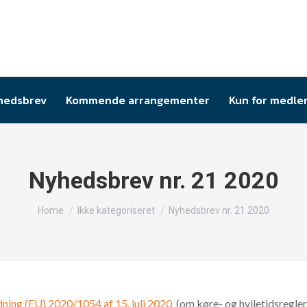
hedsbrev
Kommende arrangementer
Kun for medl
Nyhedsbrev nr. 21 2020
You are here:
Home
Ikke kategoriseret
Nyhedsbrev nr. 21 2020
ning (EU) 2020/1054 af 15. juli 2020
(om køre- og hviletidsreglern