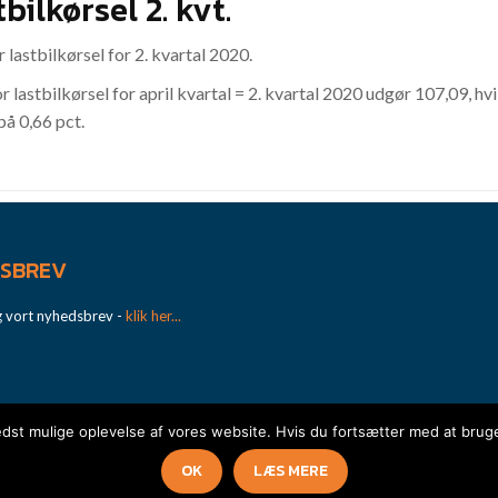
ilkørsel 2. kvt.
lastbilkørsel for 2. kvartal 2020.
stbilkørsel for april kvartal = 2. kvartal 2020 udgør 107,09, hvilke
 på 0,66 pct.
SBREV
g vort nyhedsbrev -
klik her...
bedst mulige oplevelse af vores website. Hvis du fortsætter med at bruge 
msfordele
Hvem er vi?
Nyhedsbrev
Kommende arrangementer
Ku
OK
LÆS MERE
Copyright 2021 . Ribe Amts Vognmandsforening . Udarbejdet af
Uniquepixel