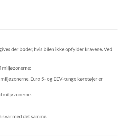
 gives der bøder, hvis bilen ikke opfylder kravene. Ved
 i miljøzonerne:
il miljøzonerne. Euro 5- og EEV-tunge køretøjer er
il miljøzonerne.
å svar med det samme.