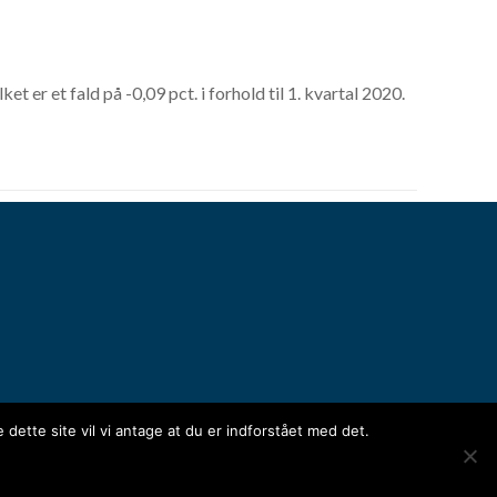
t er et fald på -0,09 pct. i forhold til 1. kvartal 2020.
dette site vil vi antage at du er indforstået med det.
n for medlemmer
s