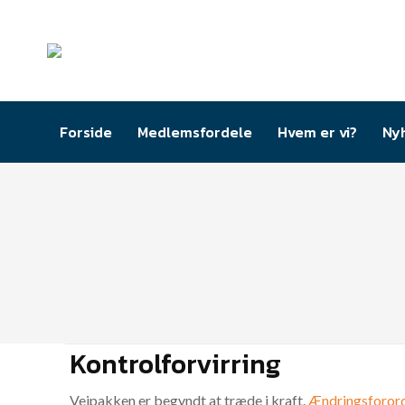
Forside
Medlemsfordele
Hvem er vi?
Ny
Kontrolforvirring
Vejpakken er begyndt at træde i kraft.
Ændringsforord