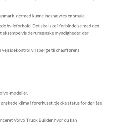
 Danmark, dermed kunne indsnævres en smule.
rede hvileforhold. Det skal ske i forbindelse med den
 det eksempelvis de rumænske myndigheder, der
vejsidekontrol vil spørge til chaufførens
Volvo-modeller.
ønskede klima i førerhuset, tjekke status for dørlåse
nceret Volvo Truck Builder, hvor du kan