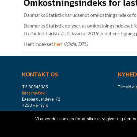
Omkostningsindeks for lastb
Danmarks Statistik har udsendt omkostningsindeks for 
Danmarks Statistik oplyser, at omkostningsindekset for la
I forhold til sidste år, 2. kvartal 2019 er det en stigning
Hent indekset
her!
(Kilde: DTL)
KONTAKT OS
NYHED
Tlf. 30543365
Tilmeld di
info@ravf.dk
Egebjerg Landevej 72
7250 Hejnsvig
Vi anvender cookies for at sikre at vi giver dig den 
Forside
Medle