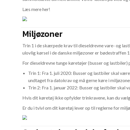
Læs mere her!
Miljøzoner
Trin 1 i de skærpede krav til dieseldrevne vare- og lastb
ulovlig kørsel i de danske miljøzoner er bødestraffen 12
For dieseldrevne tunge køretøjer (busser og lastbiler) p
Trin 1: Fra 1. juli 2020: Busser og lastbiler skal væ
undtaget fra datokrav og må gerne køre i miljøzone
Trin 2: Fra 1. januar 2022: Busser og lastbiler skal 
Hvis dit køretøj ikke opfylder trinkravene, kan du vælge
Er du i tvivl om dit køretøj lever op til reglerne for mi