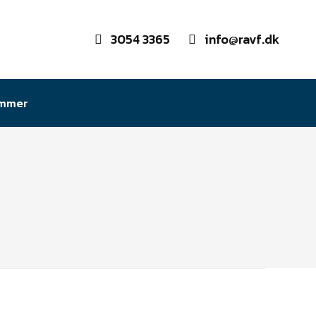
3054 3365
info@ravf.dk
emmer