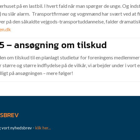
rhuset på en lastbil. I hvert fald når man spørger de unge. Og indsti
nu slår alarm. Transportfirmaer og vognmænd har svært ved at find
ever på den såkaldte vejgods-transportuddannelse, falder dramatisk
ken.dk
15 – ansøgning om tilskud
 om tilskud til en planlagt studietur for foreningens medlemmer i 
 større og større indflydelse på de vilkår, vi arbejder under i vort
illigt på ansøgningen – mere følger!
SBREV
g vort nyhedsbrev -
klik her...