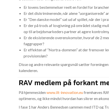
Er lovens bestemmelser reelt en fordel for branche
Er det diskriminerende, når alene ”uorganiserede” 
Er ”Den danske model” sat ud af spillet, når der i p
Er der på trods af lovgivning på området stadig muli
op til arbejdsmarkeders partner at agere kontrolm
Er de eksisterende overenskomster, hvoraf de 2 med
faggrupper?
Er effekten af ”Nortra-dommen” at der fremover levn
provisionsløn?
Disse og andre relevante spørgsmål sætter foreningen
kalenderen.
RAV medlem på forkant me
På hjemmesiden
www.ilt-innovation.eu
fremhæves RAV 
optimeres, og ikke mindst hvordan han sikrer en økon
I fase 1 har Anders Bennedsen sammen med ITD og Tra