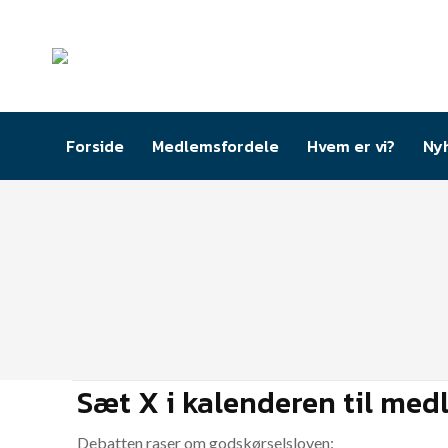
Forside
Medlemsfordele
Hvem er vi?
Ny
Sæt X i kalenderen til me
Debatten raser om godskørselsloven: