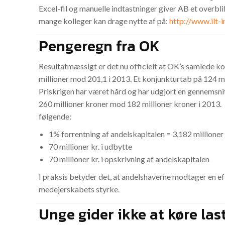
Excel-fil og manuelle indtastninger giver AB et overbli
mange kolleger kan drage nytte af på:
http://www.ilt-
Pengeregn fra OK
Resultatmæssigt er det nu officielt at OK’s samlede ko
millioner mod 201,1 i 2013. Et konjunkturtab på 124 mi
Priskrigen har været hård og har udgjort en gennemsnitli
260 millioner kroner mod 182 millioner kroner i 2013
følgende:
1% forrentning af andelskapitalen = 3,182 millioner
70 millioner kr. i udbytte
70 millioner kr. i opskrivning af andelskapitalen
I praksis betyder det, at andelshaverne modtager en eft
medejerskabets styrke.
Unge gider ikke at køre la