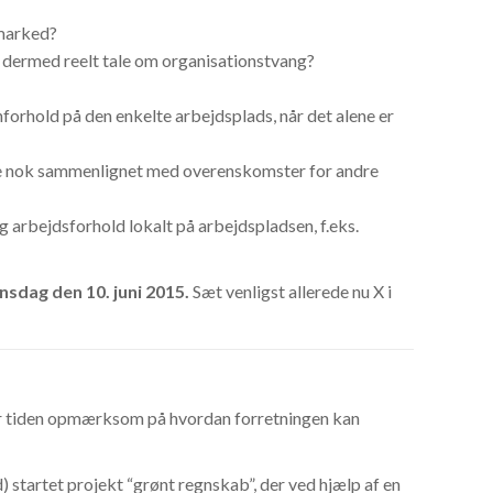
 marked?
r dermed reelt tale om organisationstvang?
nforhold på den enkelte arbejdsplads, når det alene er
ible nok sammenlignet med overenskomster for andre
 arbejdsforhold lokalt på arbejdspladsen, f.eks.
nsdag den 10. juni 2015.
Sæt venligst allerede nu X i
 tiden opmærksom på hvordan forretningen kan
artet projekt “grønt regnskab”, der ved hjælp af en