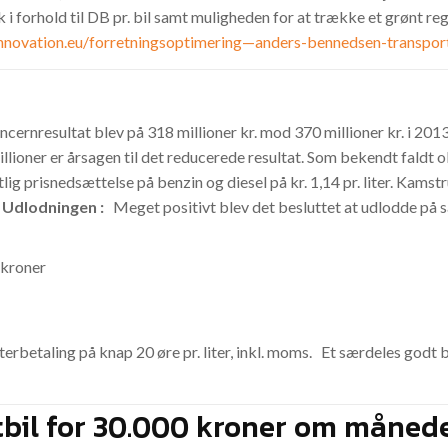
k i forhold til DB pr. bil samt muligheden for at trække et grønt 
innovation.eu/forretningsoptimering—anders-bennedsen-transpor
ncernresultat blev på 318 millioner kr. mod 370 millioner kr. i 2
llioner er årsagen til det reducerede resultat. Som bekendt faldt o
g prisnedsættelse på benzin og diesel på kr. 1,14 pr. liter. Kamstr
.
Udlodningen :
Meget positivt blev det besluttet at udlodde på 
 kroner
erbetaling på knap 20 øre pr. liter, inkl. moms. Et særdeles godt 
stbil for 30.000 kroner om måned