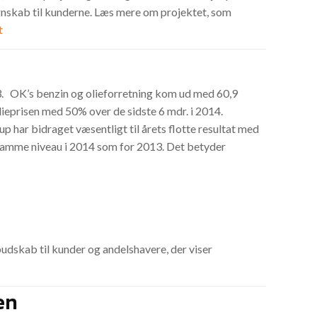
regnskab til kunderne. Læs mere om projektet, som
t
013. OK’s benzin og olieforretning kom ud med 60,9
lieprisen med 50% over de sidste 6 mdr. i 2014.
up har bidraget væsentligt til årets flotte resultat med
samme niveau i 2014 som for 2013. Det betyder
budskab til kunder og andelshavere, der viser
en