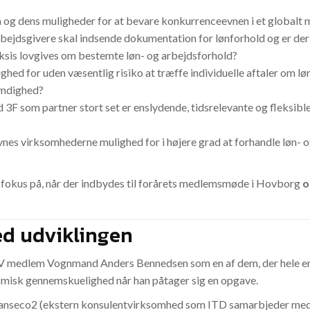
n og dens muligheder for at bevare konkurrenceevnen i et globalt
arbejdsgivere skal indsende dokumentation for lønforhold og er de
raksis lovgives om bestemte løn- og arbejdsforhold?
ghed for uden væsentlig risiko at træffe individuelle aftaler om lø
yndighed?
 3F som partner stort set er enslydende, tidsrelevante og fleks
es virksomhederne mulighed for i højere grad at forhandle løn- og
 fokus på, når der indbydes til forårets medlemsmøde i Hovborg
o
d udviklingen
medlem Vognmand Anders Bennedsen som en af dem, der hele er
omisk gennemskuelighed når han påtager sig en opgave.
nseco2 (ekstern konsulentvirksomhed som ITD samarbjeder med) st