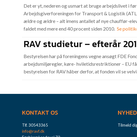
Det er yt, nederen og usmart at bruge arbejdslivet i føre
Arbejdsgiverforeningen for Transport & Logistik (ATL) 
ældre og ældre – alt imens antallet af nye chauffør-el
faldet med mere end 40 procent siden 2010.
Se politi
RAV studietur – efterår 20
Bestyrelsen har på foreningens vegne ansøgt FDE Fonden
arbejdsmiljøregler, køre- hviletidsrestriktioner – EU får
bestyrelsen for RAV håber derfor, at fonden vil se velv
KONTAKT OS
NYHED
Tlf. 30543365
Tilmeld di
info@ravf.dk